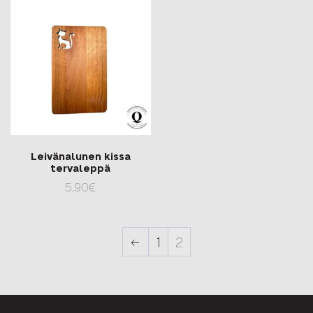
Leivänalunen kissa
tervaleppä
5,90
€
←
1
2