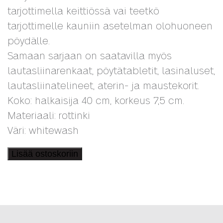
tarjottimella keittiössä vai teetkö
tarjottimelle kauniin asetelman olohuoneen
pöydälle.
Samaan sarjaan on saatavilla myös
lautasliinarenkaat, pöytätabletit, lasinaluset,
lautasliinatelineet, aterin- ja maustekorit.
Koko: halkaisija 40 cm, korkeus 7,5 cm.
Materiaali: rottinki
Väri: whitewash
Pyöreä
Lisää ostoskoriin
tarjotin
rottinkia
40
cm
määrä