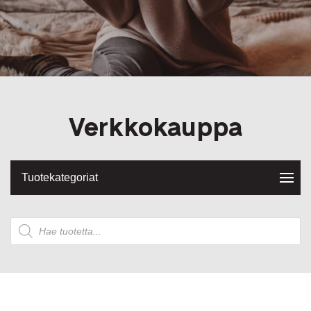
Verkkokauppa
Tuotekategoriat
Products
search