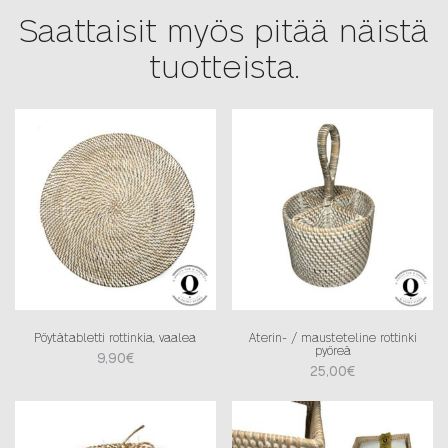
Saattaisit myös pitää näistä
tuotteista.
Pöytätabletti rottinkia, vaalea
Aterin- / mausteteline rottinki
pyöreä
9,90
€
25,00
€