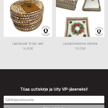
Lasinaluset 10 kpl, valk
Lautasliinateline rottinkia
14,90
€
16,00
€
Tilaa uutiskirje ja liity VIP-jäseneksi!