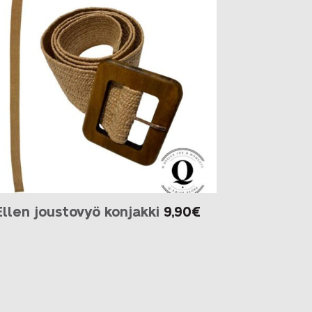
Ellen joustovyö konjakki
9,90
€