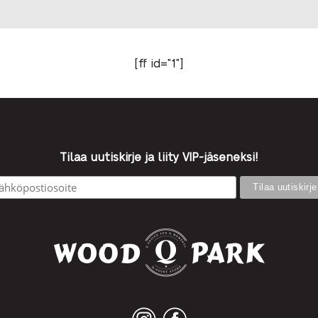
[ff id="1"]
Tilaa uutiskirje ja liity VIP-jäseneksi!