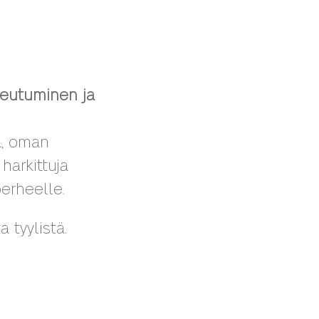
keutuminen ja
a, oman
harkittuja
 perheelle.
 tyylistä.