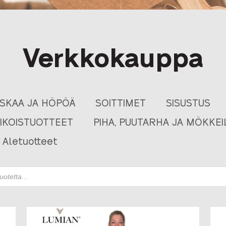
Verkkokauppa
USKAA JA HÖPÖÄ
SOITTIMET
SISUSTUS
RIKOISTUOTTEET
PIHA, PUUTARHA JA MÖKKEI
Aletuotteet