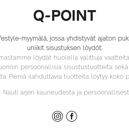
Q-POINT
ifestyle-myymälä, jossa yhdistyvät ajaton pu
uniikit sisustuksen löydöt.
imastamme löydät huolella valittuja vaatteit
nnin persoonallisia sisustustuotteita sekä 
ta. Pieniä ilahduttavia tuotteita löytyy koko
 Nauti arjen kauneudesta ja persoonallisesta
Instagram
Facebook