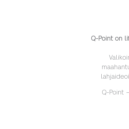
Q-Point on l
Valiko
maahantuo
lahjaideoi
Q-Point –