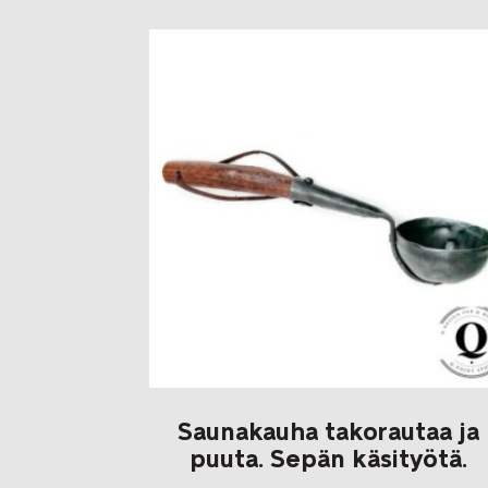
late
Saunakauha takorautaa ja
puuta. Sepän käsityötä.