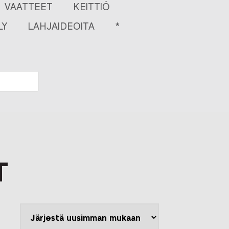
VAATTEET
KEITTIÖ
LY
LAHJAIDEOITA
*
T