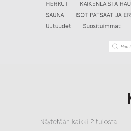
HERKUT
KAIKENLAISTA HA
SAUNA
ISOT PATSAAT JA E
Uutuudet
Suosituimmat
Products
search
Sort
Näytetään kaikki 2 tulosta
by