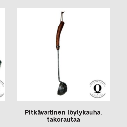
st
Pitkävartinen löylykauha,
takorautaa