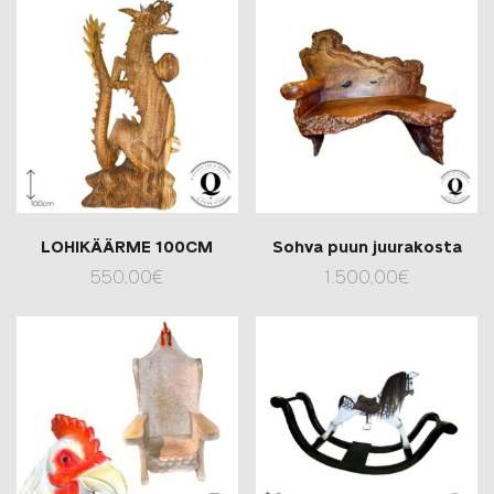
LOHIKÄÄRME 100CM
Sohva puun juurakosta
550,00
€
1.500,00
€