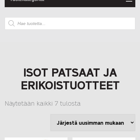
Products
search
ISOT PATSAAT JA
ERIKOISTUOTTEET
Sorted
Näytetään kaikki 7 tulosta
by
latest