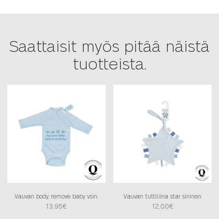
määrä
Saattaisit myös pitää näistä
tuotteista.
Vauvan body, remove baby v.sin.
Vauvan tuttiliina star sininen
13,95
€
12,00
€