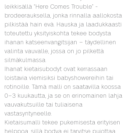
leikkisällä “Here Comes Trouble” -
brodeerauksella, jonka rinnalla aallokosta
pilkistää hain evä. Hauska ja laadukkaasti
toteutettu yksityiskohta tekee bodysta
ihanan katseenvangitsijan – täydellinen
valinta vauvalle, jossa on jo pilkettä
silmäkulmassa.
Ihanat kietaisubodyt ovat kerrassaan
loistavia viemisiksi babyshowereihin tai
rotinoille. Tämä malli on saatavilla koossa
0–3 kuukautta, ja se on erinomainen lahja
vauvakutsuille tai tuliaisena
vastasyntyneelle.
Kietaisumalli tekee pukemisesta erityisen
helppoa, sillä bodya ei tarvitse pujottaa