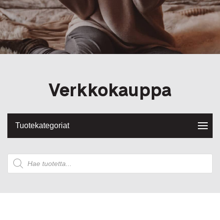
Verkkokauppa
Tuotekategoriat
Products
search