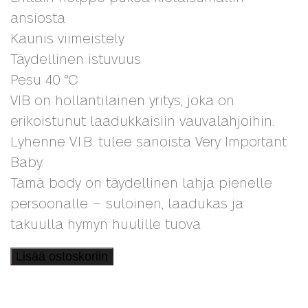
ansiosta
Kaunis viimeistely
Täydellinen istuvuus
Pesu 40 °C
VIB on hollantilainen yritys, joka on
erikoistunut laadukkaisiin vauvalahjoihin.
Lyhenne V.I.B. tulee sanoista Very Important
Baby.
Tämä body on täydellinen lahja pienelle
persoonalle – suloinen, laadukas ja
takuulla hymyn huulille tuova
Vauvan
Lisää ostoskoriin
body,here
comes
trouble