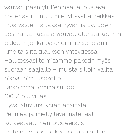
vauvan pään yli. Pehmeä ja joustava
materiaali tuntuu miellyttävältä herkkää
ihoa vasten ja takaa hyvän istuvuuden.
Jos haluat kasata vauvatuotteista kauniin
paketin, jonka paketoimme sellofaniin,
ilmoita siitä tilauksen yhteydessä.
Halutessasi toimitamme paketin myös
suoraan saajalle – muista silloin valita
oikea toimitusosoite.
Tärkeimmät ominaisuudet:
100 % puuvillaa
Hyvä istuvuus lycran ansiosta
Pehmeä ja miellyttävä materiaali
Korkealaatuinen brodeeraus
Erittäin helppo pukea kietaisumallin