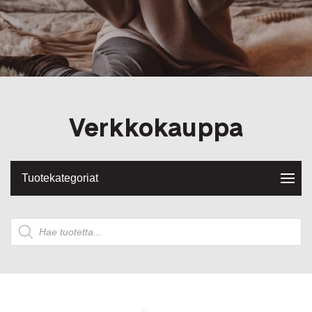
Verkkokauppa
Tuotekategoriat
Products
search