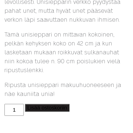
levollisesti. Unisiepparin verkko pyydystää
pahat unet, mutta hyvät unet pääsevät
verkon läpi saavuttaen nukkuvan ihmisen.
Tämä unisieppari on mittavan kokoinen,
pelkän kehyksen koko on 42 cm ja kun
lasketaan mukaan roikkuvat sulkanauhat
niin kokoa tulee n. 90 cm poislukien vielä
ripustuslenkki.
Ripusta unisieppari makuuhuoneeseen ja
näe kauniita unia!
Iso
Lisää ostoskoriin
unisieppari
sydän
määrä