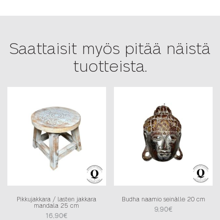
Saattaisit myös pitää näistä
tuotteista.
Pikkujakkara / lasten jakkara
Budha naamio seinälle 20 cm
mandala 25 cm
9,90
€
16,90
€