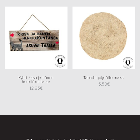
Kyltti, kissa ja hänen
Tabletti pöydälle maissi
henkilökuntansa
5,50
€
12,95
€