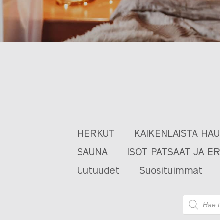
HERKUT
KAIKENLAISTA HA
SAUNA
ISOT PATSAAT JA E
Uutuudet
Suosituimmat
Products
search