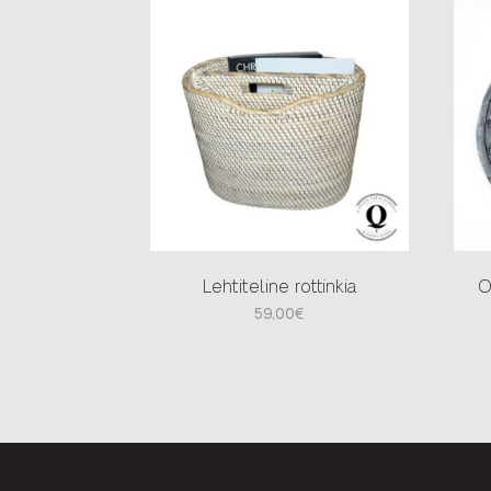
Lehtiteline rottinkia
O
59,00
€