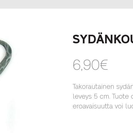
SYDÄNKOU
6,90
€
Takorautainen sydän
leveys 5 cm. Tuote o
eroavaisuutta voi luo