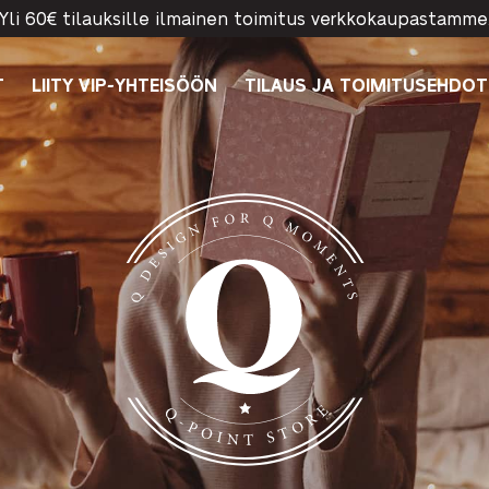
Yli 60€ tilauksille ilmainen toimitus verkkokaupastamme
T
LIITY VIP-YHTEISÖÖN
TILAUS JA TOIMITUSEHDOT
Q-Point