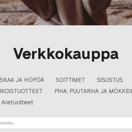
Verkkokauppa
USKAA JA HÖPÖÄ
SOITTIMET
SISUSTUS
RIKOISTUOTTEET
PIHA, PUUTARHA JA MÖKKEI
Aletuotteet