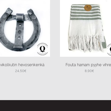
vikolkutin hevosenkenkä
Fouta hamam pyyhe vihr
24,50
€
8,90
€