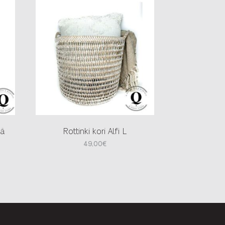
eä
Rottinki kori Alfi L
49,00
€