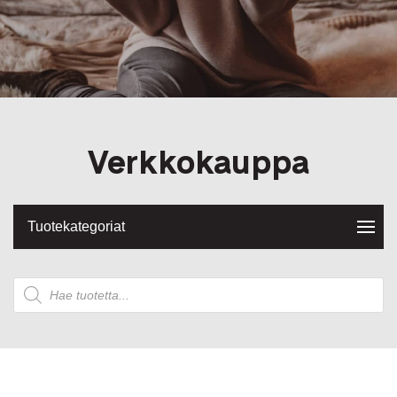
Verkkokauppa
Tuotekategoriat
Products
search