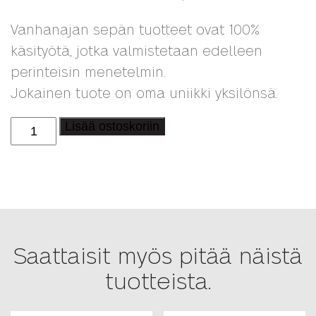
Vanhanajan sepän tuotteet ovat 100%
käsityötä, jotka valmistetaan edelleen
perinteisin menetelmin.
Jokainen tuote on oma uniikki yksilönsä.
Koukku,
Lisää ostoskoriin
lehti
takorautaa
määrä
Saattaisit myös pitää näistä
tuotteista.