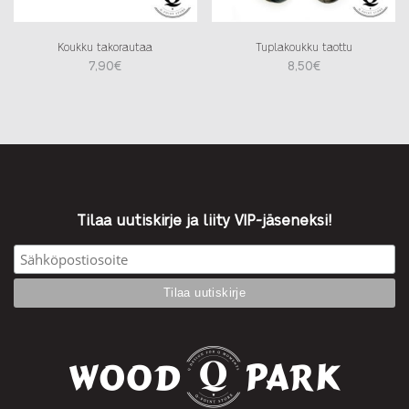
Koukku takorautaa
Tuplakoukku taottu
7,90
€
8,50
€
Tilaa uutiskirje ja liity VIP-jäseneksi!