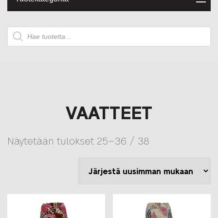
Products
search
VAATTEET
Sorted
Näytetään tulokset 25–36 / 38
by
latest