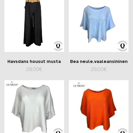
Havsdans housut musta
Bea neule,vaaleansininen
29,00
€
29,00
€