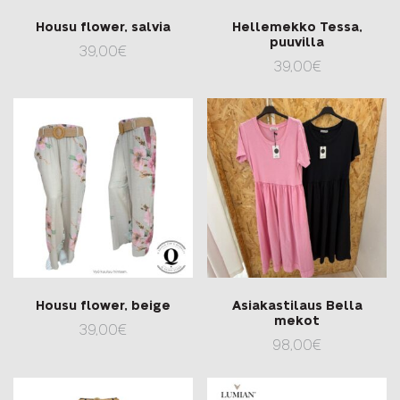
Housu flower, salvia
Hellemekko Tessa,
puuvilla
39,00
€
39,00
€
Housu flower, beige
Asiakastilaus Bella
mekot
39,00
€
98,00
€