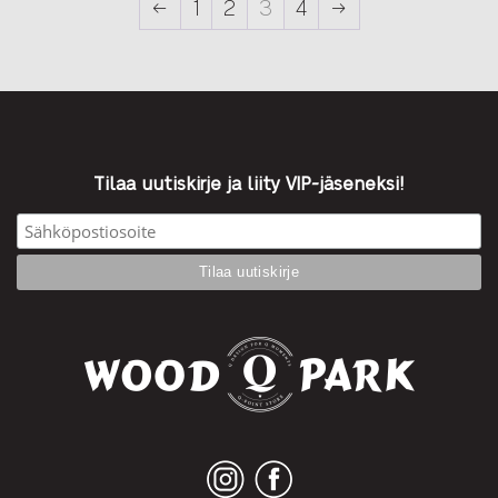
←
1
2
3
4
→
Tilaa uutiskirje ja liity VIP-jäseneksi!