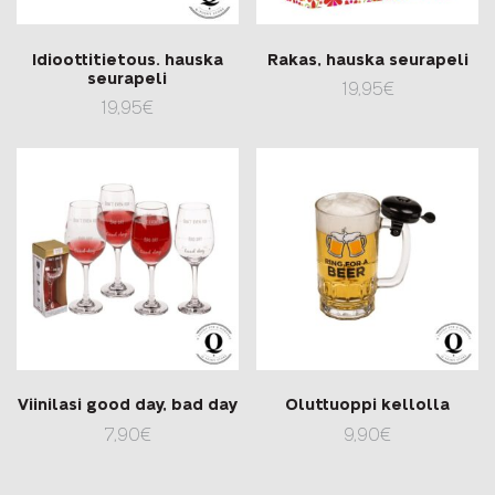
Idioottitietous. hauska
Rakas, hauska seurapeli
seurapeli
19,95
€
19,95
€
Viinilasi good day, bad day
Oluttuoppi kellolla
7,90
€
9,90
€