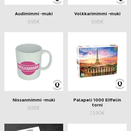
Audimimmi -muki
Volkkarimimmi -muki
9,95
€
9,95
€
Nissanmimmi -muki
Palapeli 1000 Eiffelin
torni
9,95
€
13,90
€