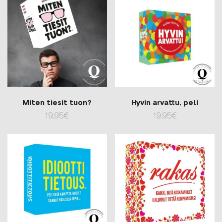
Miten tiesit tuon?
Hyvin arvattu, peli
19,95
€
19,95
€