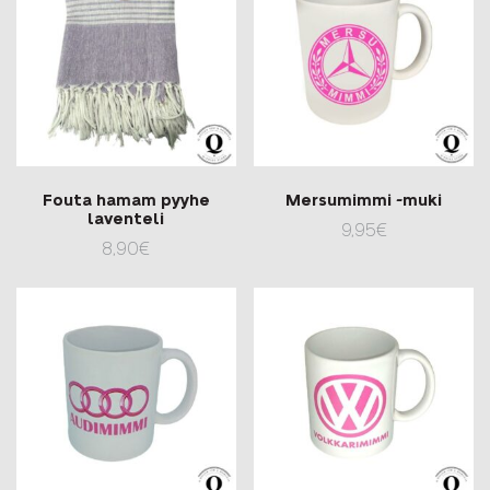
Fouta hamam pyyhe
Mersumimmi -muki
laventeli
9,95
€
8,90
€